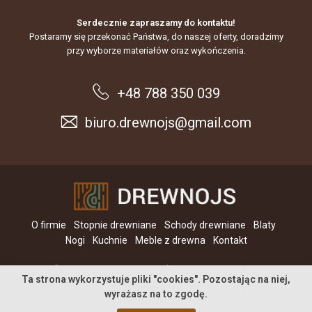
Serdecznie zapraszamy do kontaktu!
Postaramy się przekonać Państwa, do naszej oferty, doradzimy
przy wyborze materiałów oraz wykończenia.
+48 788 350 039
biuro.drewnojs@gmail.com
O firmie
Stopnie drewniane
Schody drewniane
Blaty
Nogi
Kuchnie
Meble z drewna
Kontakt
© 2026 DREWNOJS. Wszystkie prawa zastrzeżone.
Ta strona wykorzystuje pliki "cookies". Pozostając na niej,
wyrażasz na to zgodę.
Realizacja:
magnis.pl