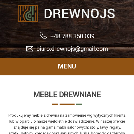
Drewnojs
+48 788 350 039
biuro.drewnojs@gmail.com
MENU
MEBLE DREWNIANE
Produkujemy meble z drewna na zamówienie wg wytycznych klienta
lub w oparciu o nasze wieloletnie doświadczenie. W naszej ofercie
znajduje się pałna gama mabli salonowych: stoły, ławy, regały,
szafki, witryny, kredensy oraz sypialnych: łużka, komody, garderoby.