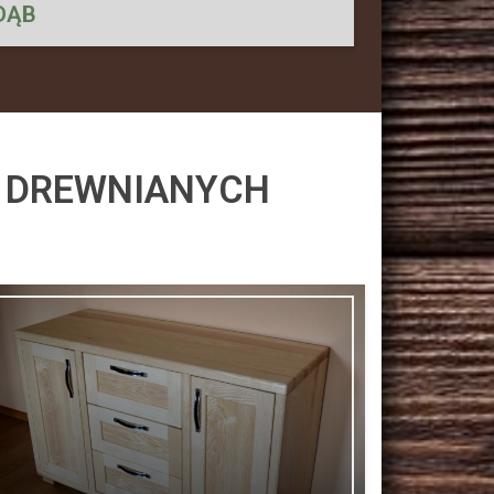
DĄB
W DREWNIANYCH