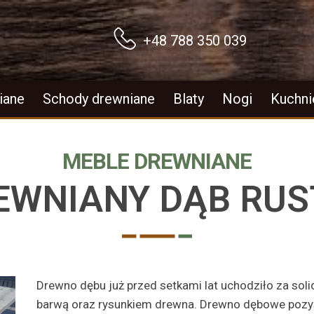
+48 788 350 039
iane
Schody drewniane
Blaty
Nogi
Kuchni
MEBLE DREWNIANE
EWNIANY DĄB RU
Drewno dębu już przed setkami lat uchodziło za solid
barwą oraz rysunkiem drewna. Drewno dębowe pozys