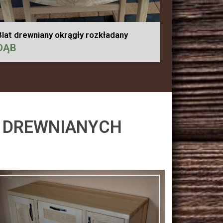
Blat drewniany okrągły rozkładany
DĄB
W DREWNIANYCH