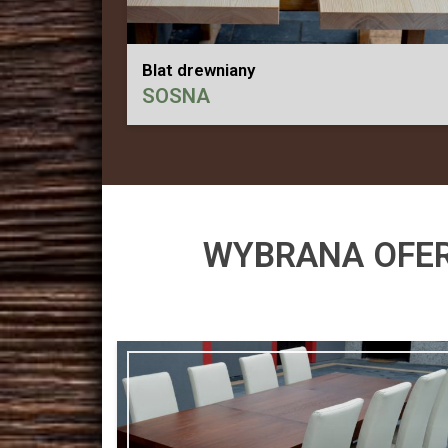
Blat drewniany
SOSNA
WYBRANA OFER